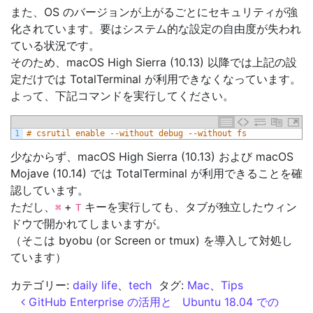
また、OS のバージョンが上がるごとにセキュリティが強
化されています。要はシステム的な設定の自由度が失われ
ている状況です。
そのため、macOS High Sierra (10.13) 以降では上記の設
定だけでは TotalTerminal が利用できなくなっています。
よって、下記コマンドを実行してください。
1
# csrutil enable --without debug --without fs
少なからず、macOS High Sierra (10.13) および macOS
Mojave (10.14) では TotalTerminal が利用できることを確
認しています。
ただし、
+
キーを実行しても、タブが独立したウィン
⌘
T
ドウで開かれてしまいますが。
（そこは byobu (or Screen or tmux) を導入して対処し
ています）
カテゴリー:
daily life
、
tech
タグ:
Mac
、
Tips
投稿ナビゲーション
GitHub Enterprise の活用と
Ubuntu 18.04 での