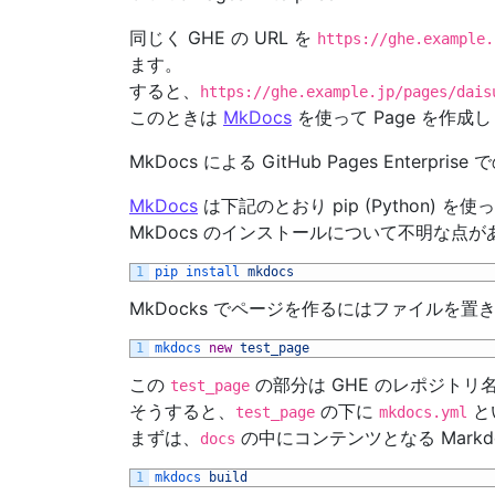
同じく GHE の URL を
https://ghe.example.
ます。
すると、
https://ghe.example.jp/pages/dais
このときは
MkDocs
を使って Page を作成
MkDocs による GitHub Pages Enterprise 
MkDocs
は下記のとおり pip (Python
MkDocs のインストールについて不明な点が
1
pip 
install 
mkdocs
MkDocks でページを作るにはファイル
1
mkdocs 
new
test_page
この
の部分は GHE のレポジトリ
test_page
そうすると、
の下に
と
test_page
mkdocs.yml
まずは、
の中にコンテンツとなる Mar
docs
1
mkdocs 
build