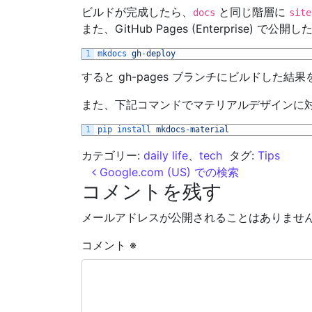
ビルドが完成したら、
と同じ階層に
docs
site
また、GitHub Pages (Enterprise) で
1
mkdocs 
gh
-
deploy
すると gh-pages ブランチにビルドした結果を pu
また、下記コマンドでマテリアルデザインに
1
pip 
install 
mkdocs
-
material
カテゴリー:
daily life
、
tech
タグ:
Tips
投稿ナビゲーション
Google.com (US) での検索
コメントを残す
メールアドレスが公開されることはありませ
コメント
※