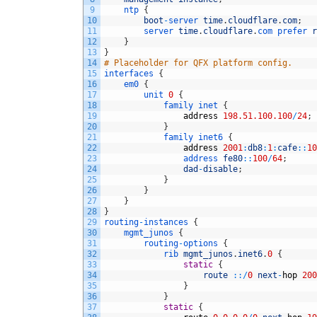
9
ntp
{
10
boot
-
server 
time
.
cloudflare
.
com
;
11
server 
time
.
cloudflare
.
com 
prefer 
r
12
}
13
}
14
# Placeholder for QFX platform config.
15
interfaces
{
16
em0
{
17
unit
0
{
18
family
inet
{
19
address
198.51.100.100
/
24
;
20
}
21
family
inet6
{
22
address
2001
:
db8
:
1
:
cafe
::
10
23
address 
fe80
::
100
/
64
;
24
dad
-
disable
;
25
}
26
}
27
}
28
}
29
routing
-
instances
{
30
mgmt_junos
{
31
routing
-
options
{
32
rib 
mgmt_junos
.
inet6
.
0
{
33
static
{
34
route
::
/
0
next
-
hop
200
35
}
36
}
37
static
{