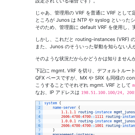
設定されている場合です）。
じゃあ、管理用の VRF を普通に VRF 
ところが Junos は NTP や syslog といっ
そのため、管理面に default VRF を使
しかし、これだと routing-instance
また、Junos のそういった挙動を知らない人
そのような状況だからかどうかは知りませんが、ようや
下記に mgmt. VRF を切り、デフォルトルートを設
QFX ベースですが、MX や SRX も同様の 
こうすることでそれぞれ mgmt. VRF として
m
なお、IP アドレスは
198.51.100.100/24, 200
1
system
{
2
name
-
server
{
3
1.1.1.1
routing
-
instance 
mgmt_junos
4
2606
:
4700
:
4700
::
1111
routing
-
instan
5
1.0.0.1
routing
-
instance 
mgmt_junos
6
2606
:
4700
:
4700
::
1001
routing
-
instan
7
}
8
management
-
instance
;