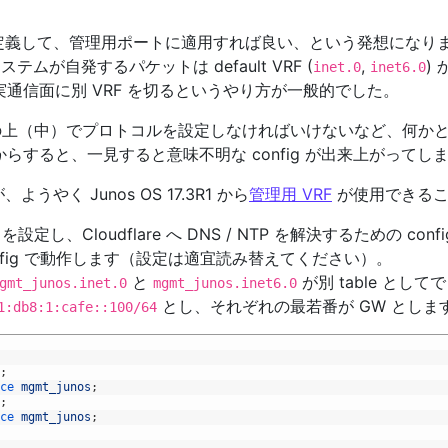
として定義して、管理用ポートに適用すれば良い、という発想になり
たシステムが自発するパケットは default VRF (
,
)
inet.0
inet6.0
用し、実通信面に別 VRF を切るというやり方が一般的でした。
s (VRF) の上（中）でプロトコルを設定しなければいけないなど、何
からすると、一見すると意味不明な config が出来上がってし
く Junos OS 17.3R1 から
管理用 VRF
が使用できるこ
定し、Cloudflare へ DNS / NTP を解決するための con
config で動作します（設定は適宜読み替えてください）。
と
が別 table として
gmt_junos.inet.0
mgmt_junos.inet6.0
とし、それぞれの最若番が GW としま
1:db8:1:cafe::100/64
;
ce 
mgmt_junos
;
;
ce 
mgmt_junos
;