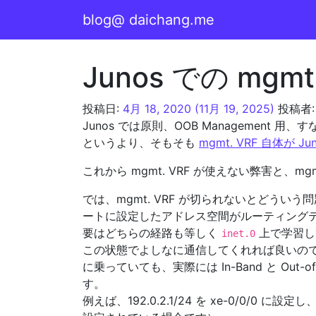
コンテンツへスキップ
blog@ daichang.me
メインナビゲーション
Junos での mgmt
投稿日:
4月 18, 2020
(11月 19, 2025)
投稿者:
Junos では原則、OOB Management 用
というより、そもそも
mgmt. VRF 自体が J
これから mgmt. VRF が使えない弊害と、m
では、mgmt. VRF が切られないとどうい
ートに設定したアドレス空間がルーティング
要はどちらの経路も等しく
上で学習し
inet.0
この状態でよしなに通信してくれれば良いのですが、
に乗っていても、実際には In-Band と Ou
す。
例えば、192.0.2.1/24 を xe-0/0/0 に設定