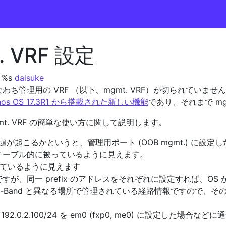
. VRF 設定
 %s
daisuke
、すなわち管理用の VRF （以下、mgmt. VRF）が切られていませ
unos OS 17.3R1 から搭載された新しい機能
であり、それまで mg
gmt. VRF の簡単な使い方に関して説明します。
う問題が起こるかというと、管理用ポート (OOB mgmt.) に
テーブル的に被っているように見えます。
ているように見えます
同一 prefix のアドレスをそれぞれに設定すれば、OS から見え
t-of-Band と異なる場所で管理されている経路情報ですので、そ
し、192.0.2.100/24 を em0 (fxp0, me0) に設定した場合