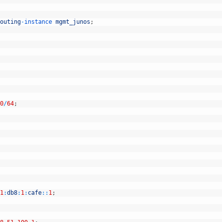
outing
-
instance 
mgmt_junos
;
0
/
64
;
1
:
db8
:
1
:
cafe
::
1
;