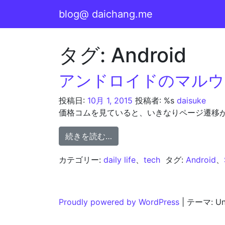
コンテンツへスキップ
blog@ daichang.me
メインナビゲーション
タグ:
Android
アンドロイドのマルウ
投稿日:
10月 1, 2015
投稿者: %s
daisuke
価格コムを見ていると、いきなりページ遷移が
from アンドロイドのマルウェ
続きを読む…
カテゴリー:
daily life
、
tech
タグ:
Android
、
Proudly powered by WordPress
|
テーマ: Und